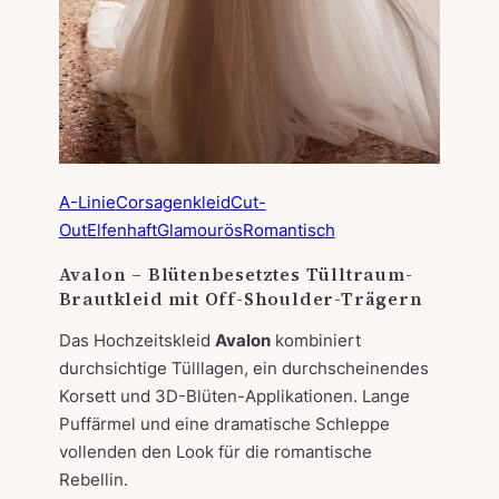
A-Linie
Corsagenkleid
Cut-
Out
Elfenhaft
Glamourös
Romantisch
Avalon – Blütenbesetztes Tülltraum-
Brautkleid mit Off-Shoulder-Trägern
Das Hochzeitskleid
Avalon
kombiniert
durchsichtige Tülllagen, ein durchscheinendes
Korsett und 3D-Blüten-Applikationen. Lange
Puffärmel und eine dramatische Schleppe
vollenden den Look für die romantische
Rebellin.