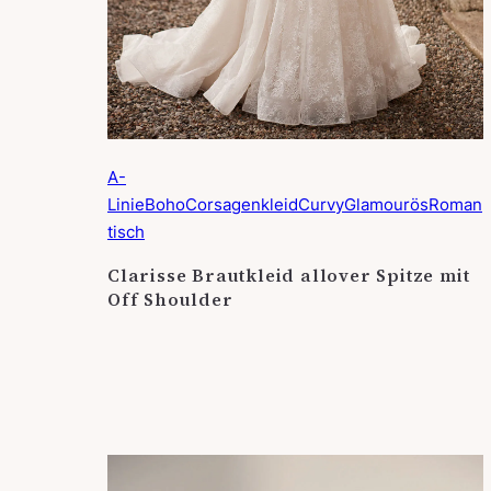
A-
Linie
Boho
Corsagenkleid
Curvy
Glamourös
Roman
tisch
Clarisse Brautkleid allover Spitze mit
Off Shoulder