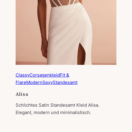
Classy
Corsagenkleid
Fit &
Flare
Modern
Sexy
Standesamt
Alisa
Schlichtes Satin Standesamt Kleid Alisa.
Elegant, modern und minimalistisch.