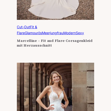
Cut-Out
Fit &
Flare
Glamourös
Meerjungfrau
Modern
Sexy
Marcelline – Fit and Flare Corsagenkleid
mit Herzausschnitt