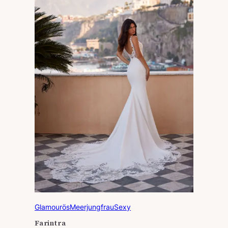
Glamourös
Meerjungfrau
Sexy
Farintra