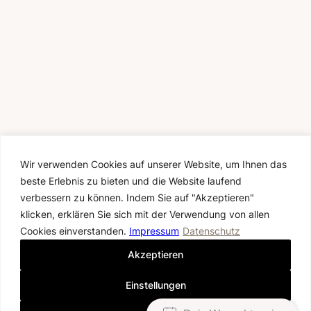
50% SUMMER SALE
HALF THE PRICE. ALL THE MAGIC.
Nur im August erhältst du 50 % Rabatt auf alle
Wir verwenden Cookies auf unserer Website, um Ihnen das
vorhandenen Musterbrautkleider.
beste Erlebnis zu bieten und die Website laufend
Entdecke ausgewählte Einzelstücke und finde
dein Traumkleid zum halben Preis. Jedes Kleid
verbessern zu können. Indem Sie auf "Akzeptieren"
ist nur einmal verfügbar – sichere dir jetzt
deinen persönlichen Anprobetermin.
klicken, erklären Sie sich mit der Verwendung von allen
Die Aktion gilt vom 1. bis 31. August 2026
Cookies einverstanden.
Impressum
Datenschutz
ausschließlich für vorhandene Musterkleider
und nur solange der Vorrat reicht. Nicht mit
Akzeptieren
anderen Aktionen kombinierbar. Änderungen
sind nicht im Preis enthalten.
Einstellungen
JETZT ANPROBETERMIN SICHERN