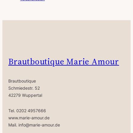
s
t
p
u
r
e
ü
l
n
l
g
e
l
r
i
P
Brautboutique Marie Amour
c
r
h
e
e
i
Brautboutique
r
s
Schmiedestr. 52
P
i
42279 Wuppertal
r
s
e
t
Tel. 0202 4957666
i
:
www.marie-amour.de
s
4
Mail. info@marie-amour.de
w
9