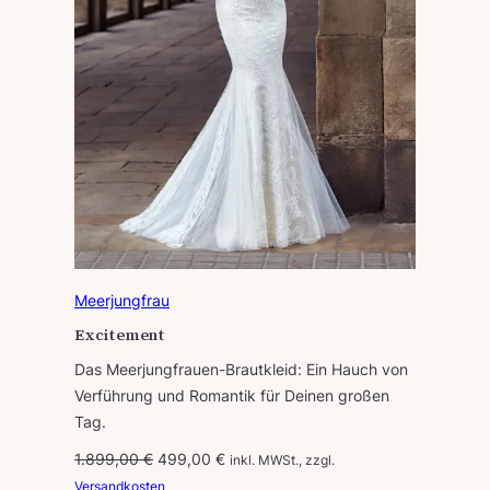
Meerjungfrau
Excitement
Das Meerjungfrauen-Brautkleid: Ein Hauch von
Verführung und Romantik für Deinen großen
Tag.
U
A
1.899,00
€
499,00
€
inkl. MWSt., zzgl.
r
k
Versandkosten