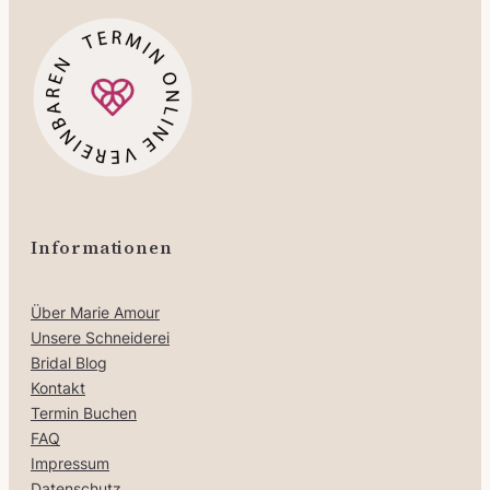
a
9
r
,
:
0
1
0
.
8
€
9
.
9
,
0
Informationen
0
Über Marie Amour
€
Unsere Schneiderei
Bridal Blog
Kontakt
Termin Buchen
FAQ
Impressum
Datenschutz