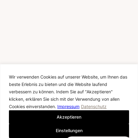
50% SUMMER SALE
HALF THE PRICE. ALL THE MAGIC.
Nur im August erhältst du 50 % Rabatt auf alle
Wir verwenden Cookies auf unserer Website, um Ihnen das
vorhandenen Musterbrautkleider.
beste Erlebnis zu bieten und die Website laufend
Entdecke ausgewählte Einzelstücke und finde
dein Traumkleid zum halben Preis. Jedes Kleid
verbessern zu können. Indem Sie auf "Akzeptieren"
ist nur einmal verfügbar – sichere dir jetzt
deinen persönlichen Anprobetermin.
klicken, erklären Sie sich mit der Verwendung von allen
Die Aktion gilt vom 1. bis 31. August 2026
Cookies einverstanden.
Impressum
Datenschutz
ausschließlich für vorhandene Musterkleider
und nur solange der Vorrat reicht. Nicht mit
Akzeptieren
anderen Aktionen kombinierbar. Änderungen
sind nicht im Preis enthalten.
Einstellungen
JETZT ANPROBETERMIN SICHERN