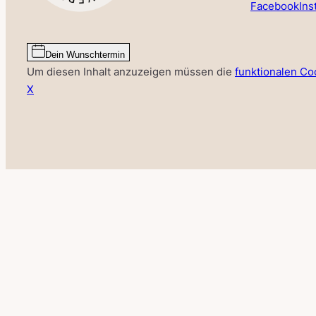
Facebook
Ins
Dein Wunschtermin
Um diesen Inhalt anzuzeigen müssen die
funktionalen Co
X
50% SU
HALF THE PRIC
Nur im August erhältst du 50 % Rabatt auf alle vorhan
Entdecke ausgewählte Einzelstücke und finde dein Tra
verfügbar – sichere dir jetzt deinen persönlichen Anpr