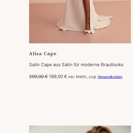
Alisa Cape
Satin Cape aus Satin für moderne Brautlooks
U
A
299,00
€
199,00
€
inkl. MWSt., zzgl.
Versandkosten
r
k
s
t
p
u
r
e
ü
l
n
l
g
e