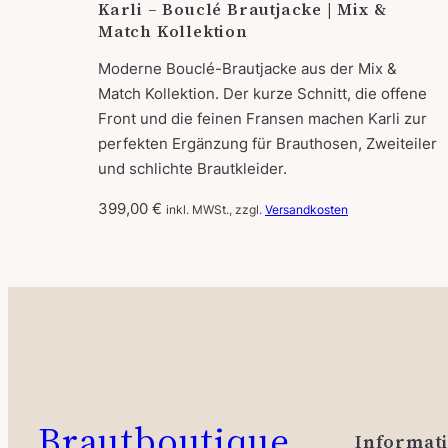
Karli – Bouclé Brautjacke | Mix &
,
.
Match Kollektion
0
0
Moderne Bouclé-Brautjacke aus der Mix &
Match Kollektion. Der kurze Schnitt, die offene
€
Front und die feinen Fransen machen Karli zur
perfekten Ergänzung für Brauthosen, Zweiteiler
und schlichte Brautkleider.
399,00
€
inkl. MWSt., zzgl.
Versandkosten
Brautboutique
Informat