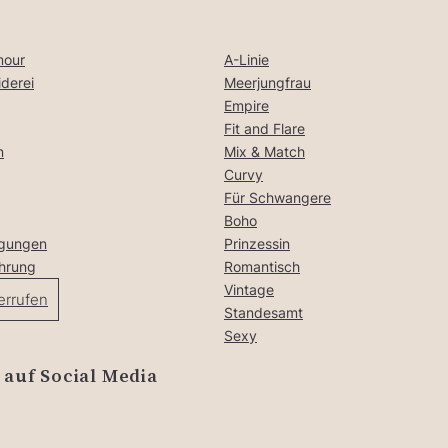
mour
A-Linie
derei
Meerjungfrau
Empire
Fit and Flare
n
Mix & Match
Curvy
Für Schwangere
Boho
ngungen
Prinzessin
ehrung
Romantisch
Vintage
errufen
Standesamt
Sexy
 auf Social Media