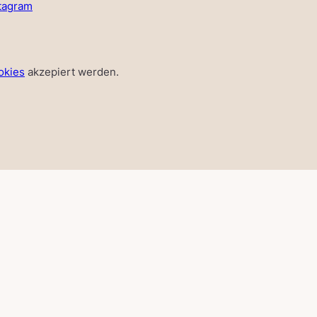
tagram
okies
akzepiert werden.
MMER SALE
E. ALL THE MAGIC.
denen Musterbrautkleider.
umkleid zum halben Preis. Jedes Kleid ist nur einmal
obetermin.