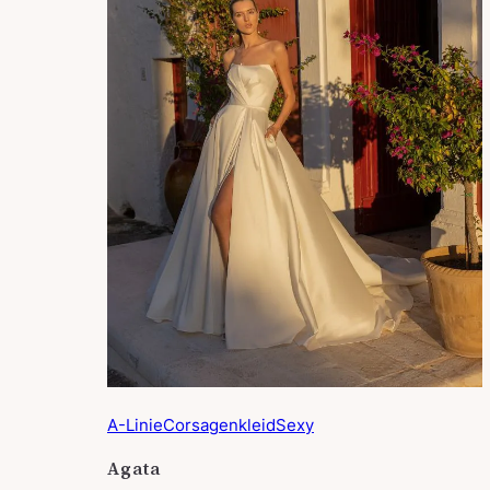
A-Linie
Corsagenkleid
Sexy
Agata