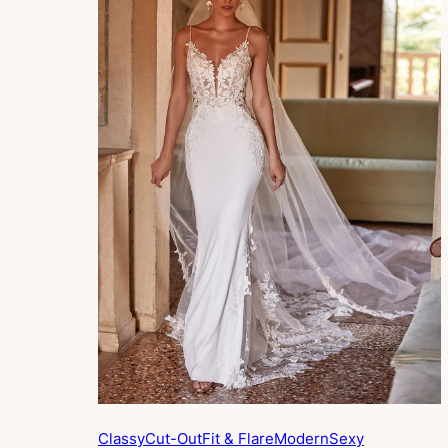
Classy
Cut-Out
Fit & Flare
Modern
Sexy