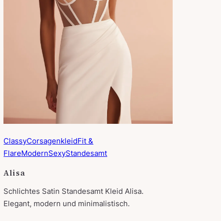
Classy
Corsagenkleid
Fit &
Flare
Modern
Sexy
Standesamt
Alisa
Schlichtes Satin Standesamt Kleid Alisa.
Elegant, modern und minimalistisch.