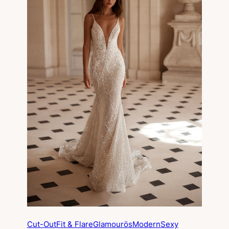
Cut-Out
Fit & Flare
Glamourös
Modern
Sexy