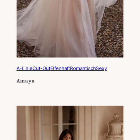
A-Linie
Cut-Out
Elfenhaft
Romantisch
Sexy
Amaya