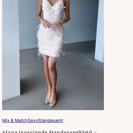
Mix & Match
Sexy
Standesamt
Alana ivory/nude Standesamtkleid –