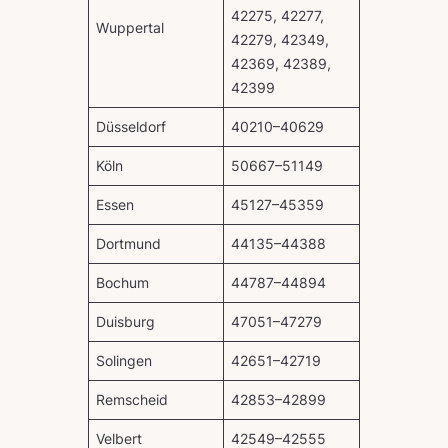
42275, 42277,
Wuppertal
42279, 42349,
42369, 42389,
42399
Düsseldorf
40210–40629
Köln
50667–51149
Essen
45127–45359
Dortmund
44135–44388
Bochum
44787–44894
Duisburg
47051–47279
Solingen
42651–42719
Remscheid
42853–42899
Velbert
42549–42555