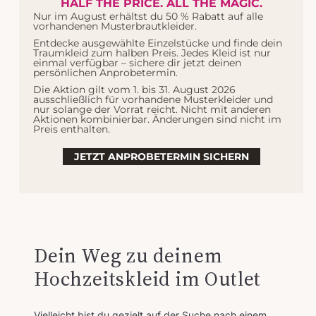
HALF THE PRICE. ALL THE MAGIC.
Brautkleider
.
Nur im August erhältst du 50 % Rabatt auf alle
vorhandenen Musterbrautkleider.
Auch im Outlet gilt bei uns:
Entdecke ausgewählte Einzelstücke und finde dein
Traumkleid zum halben Preis. Jedes Kleid ist nur
einmal verfügbar – sichere dir jetzt deinen
Keine schnelle Entscheidung.
persönlichen Anprobetermin.
Keine Massenabfertigung.
Die Aktion gilt vom 1. bis 31. August 2026
ausschließlich für vorhandene Musterkleider und
Kein Druck.
nur solange der Vorrat reicht. Nicht mit anderen
Aktionen kombinierbar. Änderungen sind nicht im
Du bekommst die gleiche Aufmerksamkeit, die gleiche
Preis enthalten.
Ehrlichkeit und die gleiche Begleitung.
JETZT ANPROBETERMIN SICHERN
Denn dein Kleid ist nicht weniger wert, nur weil es im Outlet
hängt.
Dein Weg zu deinem
Hochzeitskleid im Outlet
Vielleicht bist du gezielt auf der Suche nach einem