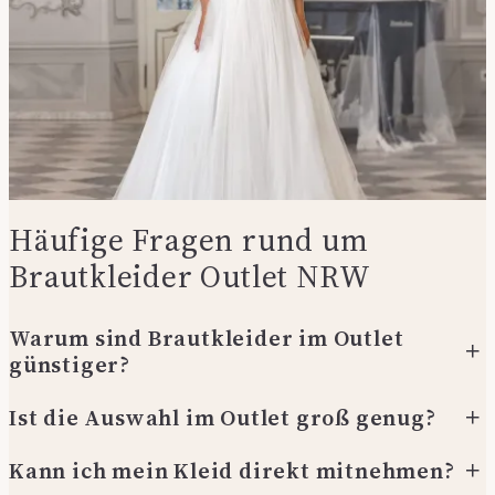
Häufige Fragen rund um
Brautkleider Outlet NRW
Warum sind Brautkleider im Outlet
günstiger?
Ist die Auswahl im Outlet groß genug?
Es handelt sich häufig um Einzelstücke oder Modelle aus
vorherigen Kollektionen – die Qualität bleibt unverändert.
Kann ich mein Kleid direkt mitnehmen?
Die Auswahl ist bewusst kuratiert und bietet viele unterschiedliche
Stilrichtungen.