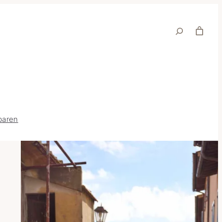
Suche
baren