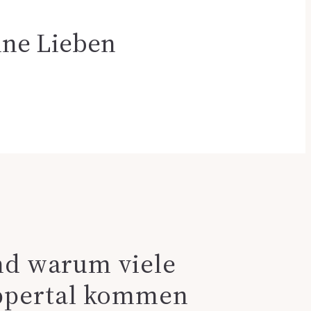
ine Lieben
nd warum viele
uppertal kommen