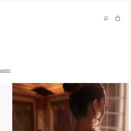
Suche
baren