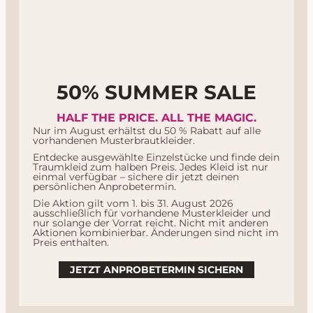
Über Marie Amour
Unsere Schneiderei
Bridal Blog
Kontakt
Termin Buchen
FAQ
50% SUMMER SALE
Impressum
Datenschutz
HALF THE PRICE. ALL THE MAGIC.
Nur im August erhältst du 50 % Rabatt auf alle
Versandbedingungen
vorhandenen Musterbrautkleider.
Widerrufsbelehrung
Entdecke ausgewählte Einzelstücke und finde dein
Traumkleid zum halben Preis. Jedes Kleid ist nur
Vertrag widerrufen
einmal verfügbar – sichere dir jetzt deinen
persönlichen Anprobetermin.
Die Aktion gilt vom 1. bis 31. August 2026
ausschließlich für vorhandene Musterkleider und
Folge uns auf Social Media
nur solange der Vorrat reicht. Nicht mit anderen
Aktionen kombinierbar. Änderungen sind nicht im
Preis enthalten.
Facebook
Instagram
JETZT ANPROBETERMIN SICHERN
Brautmode Silhouetten & Stile