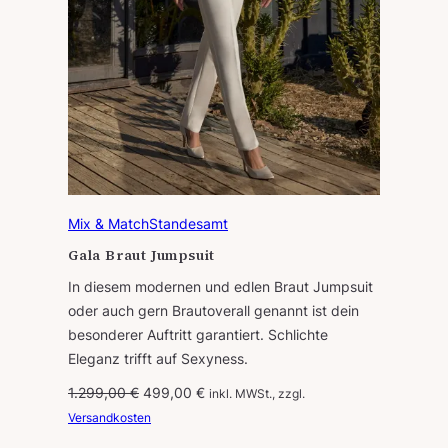
Mix & Match
Standesamt
Gala Braut Jumpsuit
In diesem modernen und edlen Braut Jumpsuit
oder auch gern Brautoverall genannt ist dein
besonderer Auftritt garantiert. Schlichte
Eleganz trifft auf Sexyness.
U
A
1.299,00
€
499,00
€
inkl. MWSt., zzgl.
r
k
Versandkosten
s
t