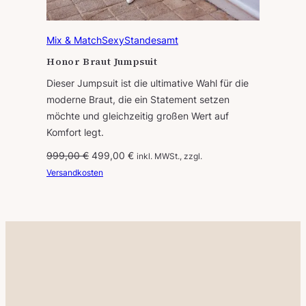
:
0
1
0
Mix & Match
Sexy
Standesamt
.
Honor Braut Jumpsuit
2
€
9
.
Dieser Jumpsuit ist die ultimative Wahl für die
9
moderne Braut, die ein Statement setzen
,
möchte und gleichzeitig großen Wert auf
0
Komfort legt.
0
U
A
999,00
€
499,00
€
inkl. MWSt., zzgl.
r
k
Versandkosten
€
s
t
p
u
r
e
ü
l
n
l
g
e
l
r
i
P