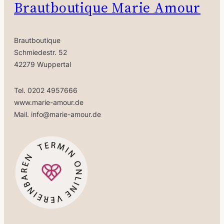
Brautboutique Marie Amour
c
r
h
e
e
i
Brautboutique
r
s
Schmiedestr. 52
P
i
42279 Wuppertal
r
s
e
t
Tel. 0202 4957666
i
:
www.marie-amour.de
s
4
Mail. info@marie-amour.de
w
9
a
9
r
,
:
0
9
0
9
9
€
,
.
0