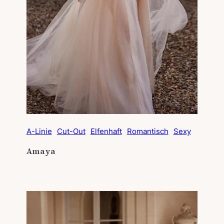
A-Linie
Cut-Out
Elfenhaft
Romantisch
Sexy
Amaya