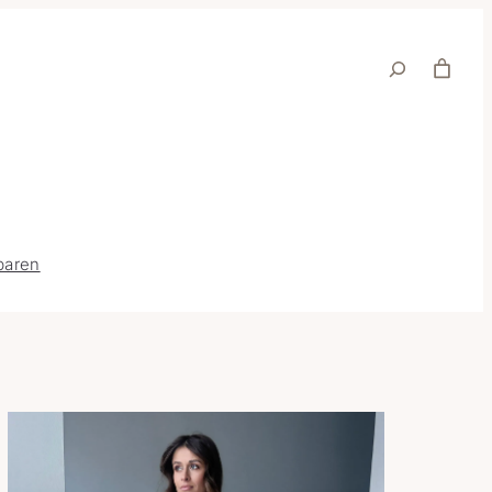
Suche
baren