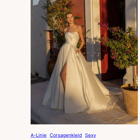
A-Linie
Corsagenkleid
Sexy