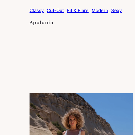
Classy
Cut-Out
Fit & Flare
Modern
Sexy
Apolonia