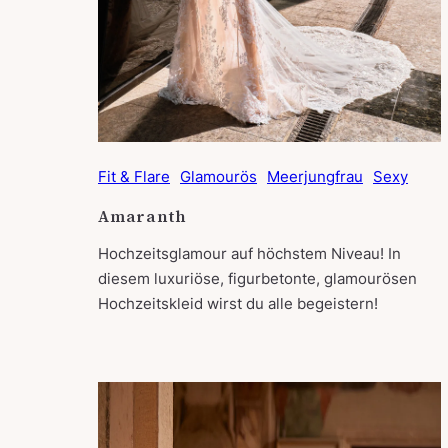
Fit & Flare
Glamourös
Meerjungfrau
Sexy
Amaranth
Hochzeitsglamour auf höchstem Niveau! In
diesem luxuriöse, figurbetonte, glamourösen
Hochzeitskleid wirst du alle begeistern!