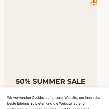
this
module
50% SUMMER SALE
HALF THE PRICE. ALL THE MAGIC.
Nur im August erhältst du 50 % Rabatt auf alle
Wir verwenden Cookies auf unserer Website, um Ihnen das
vorhandenen Musterbrautkleider.
beste Erlebnis zu bieten und die Website laufend
Entdecke ausgewählte Einzelstücke und finde
dein Traumkleid zum halben Preis. Jedes Kleid