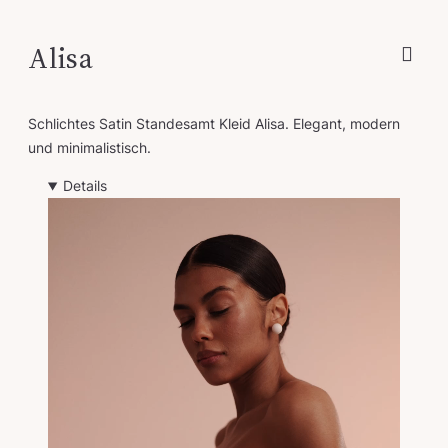
Alisa
Schlichtes Satin Standesamt Kleid Alisa. Elegant, modern
und minimalistisch.
Details
V
i
d
e
o
-
P
l
a
y