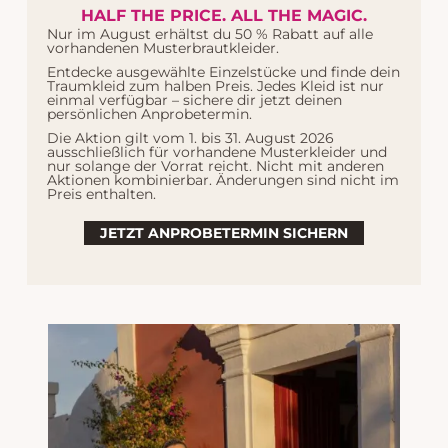
HALF THE PRICE. ALL THE MAGIC.
Nur im August erhältst du 50 % Rabatt auf alle
vorhandenen Musterbrautkleider.
Entdecke ausgewählte Einzelstücke und finde dein
Traumkleid zum halben Preis. Jedes Kleid ist nur
einmal verfügbar – sichere dir jetzt deinen
persönlichen Anprobetermin.
Die Aktion gilt vom 1. bis 31. August 2026
ausschließlich für vorhandene Musterkleider und
Athena
Dieses Meerjungfrauen-Brautkleid vereint
nur solange der Vorrat reicht. Nicht mit anderen
Aktionen kombinierbar. Änderungen sind nicht im
alle Elemente, die die moderne, sexy Braut von heute
Preis enthalten.
sucht: einen trendigen eckigen Ausschnitt, eine
elegante und figurbetonte Silhouette sowie ein
JETZT ANPROBETERMIN SICHERN
minimalistisches und edles Design.