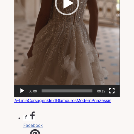
00:00
00:19
A-Linie
Corsagenkleid
Glamourös
Modern
Prinzessin
Facebook