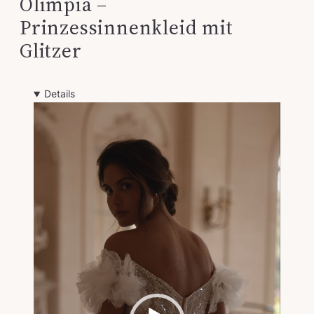
Olimpia –
Prinzessinnenkleid mit
Glitzer
Details
V
i
d
e
o
-
P
l
a
y
e
r