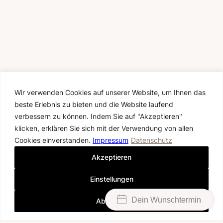
Wir verwenden Cookies auf unserer Website, um Ihnen das
50% SUMMER SALE
beste Erlebnis zu bieten und die Website laufend
verbessern zu können. Indem Sie auf "Akzeptieren"
HALF THE PRICE. ALL THE MAGIC.
klicken, erklären Sie sich mit der Verwendung von allen
Nur im August erhältst du 50 % Rabatt auf alle
vorhandenen Musterbrautkleider.
Cookies einverstanden.
Impressum
Datenschutz
Entdecke ausgewählte Einzelstücke und finde
dein Traumkleid zum halben Preis. Jedes Kleid
Akzeptieren
ist nur einmal verfügbar – sichere dir jetzt
deinen persönlichen Anprobetermin.
Einstellungen
Die Aktion gilt vom 1. bis 31. August 2026
ausschließlich für vorhandene Musterkleider
und nur solange der Vorrat reicht. Nicht mit
Dein Wunschtermin
Ablehnen
anderen Aktionen kombinierbar. Änderungen
sind nicht im Preis enthalten.