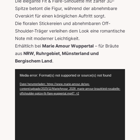
Die elegante Fit & Flare-Silhouette mit zarter 3D-
Spitze betont die Figur, während der abnehmbare
Overskirt für einen königlichen Auftritt sorgt.
Die floralen Stickereien und abnehmbaren Off-
Shoulder-Träger verleihen dem Look eine romantische
Note mit moderner Leichtigkeit.
Erhältlich bei
Marie Amour Wuppertal
– für Bräute
aus
NRW, Ruhrgebiet, Münsterland und
Bergischem Land
.
V
Media error: Format(s) not supported or source(s) not found
i
Datei herunterladen: https://www.marie-amour.de/wp-
d
content/uploads/2025/11/MarieAmour_2026_marie-amour-brautkleid-rosabelle-
offshoulder-spitze-fit-flare-wuppertal.mp4?_=2
e
o
-
P
l
a
y