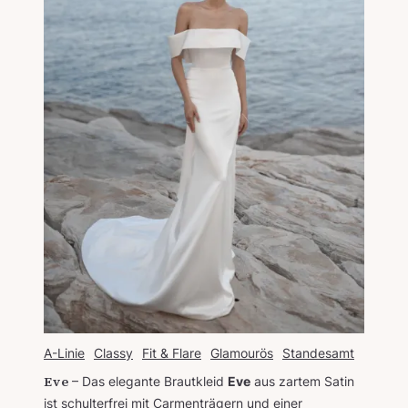
A-Linie
Classy
Fit & Flare
Glamourös
Standesamt
Eve
Das elegante Brautkleid
Eve
aus zartem Satin
ist schulterfrei mit Carmenträgern und einer