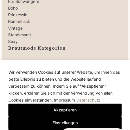
Für Schwangere
Boho
Prinzessin
Romantisch
Vintage
Standesamt
Sexy
Brautmode Kategorien
Brautkleider
Wir verwenden Cookies auf unserer Website, um Ihnen das
Jumpsuits
Oberteile
beste Erlebnis zu bieten und die Website laufend
Röcke
verbessern zu können. Indem Sie auf "Akzeptieren"
Wäsche
klicken, erklären Sie sich mit der Verwendung von allen
Schmuck
Cookies einverstanden.
Impressum
Datenschutz
Accessoires
Akzeptieren
Sale
Einstellungen