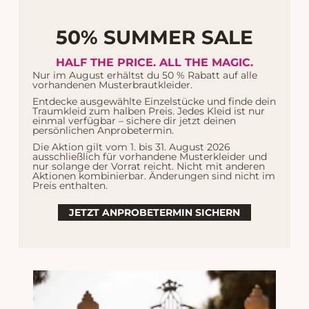
50% SUMMER SALE
HALF THE PRICE. ALL THE MAGIC.
Nur im August erhältst du 50 % Rabatt auf alle
vorhandenen Musterbrautkleider.
Entdecke ausgewählte Einzelstücke und finde dein
Traumkleid zum halben Preis. Jedes Kleid ist nur
einmal verfügbar – sichere dir jetzt deinen
persönlichen Anprobetermin.
Die Aktion gilt vom 1. bis 31. August 2026
ausschließlich für vorhandene Musterkleider und
nur solange der Vorrat reicht. Nicht mit anderen
A-Linie
Curvy
Cut-Out
Romantisch
Aktionen kombinierbar. Änderungen sind nicht im
Preis enthalten.
Avril
Suchst du nach einem Brautkleid für die
selbstbewusste, flirtende Braut wie dich? Ein
JETZT ANPROBETERMIN SICHERN
Brautkleid das deine Persönlichkeit unterstreicht?