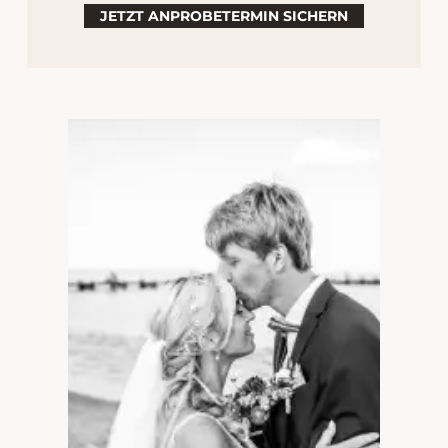
Wunderschöne Real Bride
JETZT ANPROBETERMIN SICHERN
Marie Amour